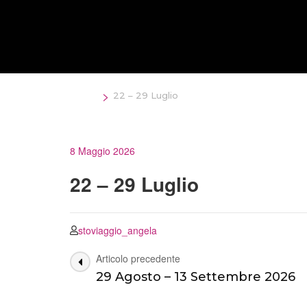
Salta
al
contenuto
(premi
Invio)
>
Home
22 – 29 Luglio
8 Maggio 2026
22 – 29 Luglio
stoviaggio_angela
Navigazione
Articolo precedente
29 Agosto – 13 Settembre 2026
articoli