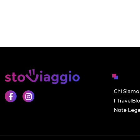
Chi Siamo
I TravelBl
Note Lega