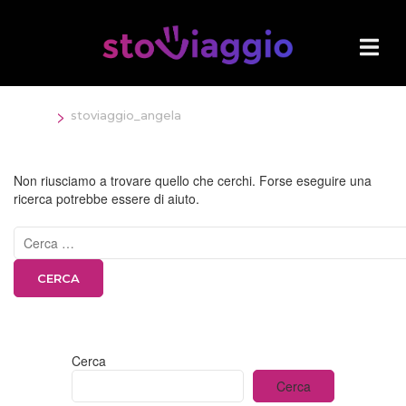
Salta
al
contenuto
(premi
Invio)
>
Home
stoviaggio_angela
Non riusciamo a trovare quello che cerchi. Forse eseguire una
ricerca potrebbe essere di aiuto.
Ricerca
per:
Cerca
Cerca