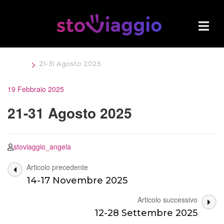
Salta
al
contenuto
(premi
Invio)
>
Home
21-31 Agosto 2025
19 Febbraio 2025
21-31 Agosto 2025
stoviaggio_angela
Navigazione
Articolo precedente
14-17 Novembre 2025
articoli
Articolo successivo
12-28 Settembre 2025