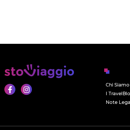
Chi Siamo
I TravelBl
Note Lega