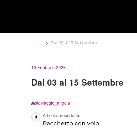
Salta
al
contenuto
(premi
Invio)
>
Home
Dal 03 al 15 Settembre
10 Febbraio 2026
Dal 03 al 15 Settembre
stoviaggio_angela
Navigazione
Articolo precedente
Pacchetto con volo
articoli