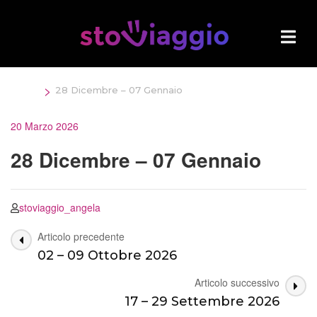
Salta
al
contenuto
(premi
Invio)
>
Home
28 Dicembre – 07 Gennaio
20 Marzo 2026
28 Dicembre – 07 Gennaio
stoviaggio_angela
Navigazione
Articolo precedente
02 – 09 Ottobre 2026
articoli
Articolo successivo
17 – 29 Settembre 2026