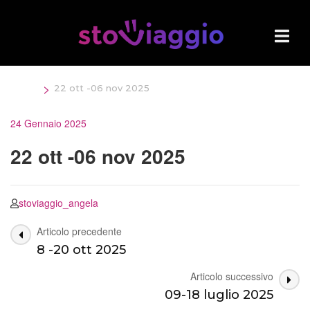
Salta
al
contenuto
(premi
Invio)
>
Home
22 ott -06 nov 2025
24 Gennaio 2025
22 ott -06 nov 2025
stoviaggio_angela
Navigazione
Articolo precedente
8 -20 ott 2025
articoli
Articolo successivo
09-18 luglio 2025