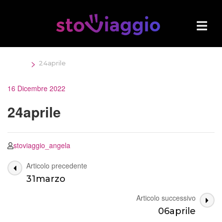
Salta
al
contenuto
(premi
Invio)
>
Home
24aprile
16 Dicembre 2022
24aprile
stoviaggio_angela
Navigazione
Articolo precedente
31marzo
articoli
Articolo successivo
06aprile