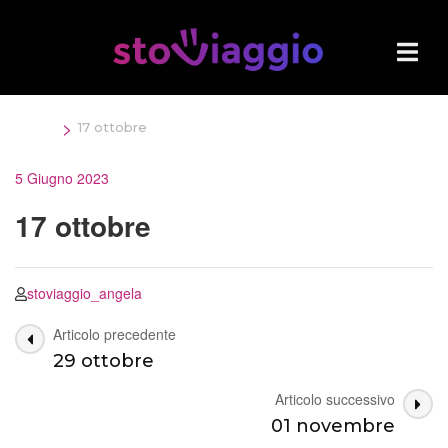
Salta
al
contenuto
(premi
Invio)
>
Home
17 ottobre
5 Giugno 2023
17 ottobre
stoviaggio_angela
Navigazione
Articolo precedente
29 ottobre
articoli
Articolo successivo
01 novembre