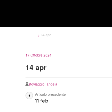
Salta
al
contenuto
(premi
Invio)
>
Home
14 apr
17 Ottobre 2024
14 apr
stoviaggio_angela
Navigazione
Articolo precedente
11 feb
articoli