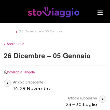
Salta
al
contenuto
(premi
Invio)
>
Home
26 Dicembre – 05 Gennaio
7 Aprile 2025
26 Dicembre – 05 Gennaio
stoviaggio_angela
Navigazione
Articolo precedente
14-29 Novembre
articoli
Articolo successivo
23 – 30 Luglio