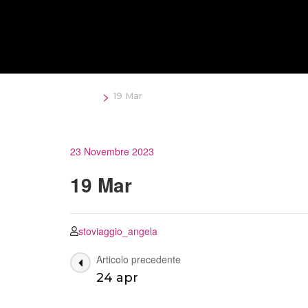
Salta
al
contenuto
(premi
Invio)
>
Home
19 Mar
23 Novembre 2023
19 Mar
stoviaggio_angela
Navigazione
Articolo precedente
24 apr
articoli