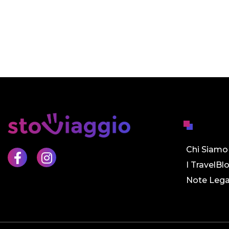
Chi Siamo
I TravelBl
Note Lega