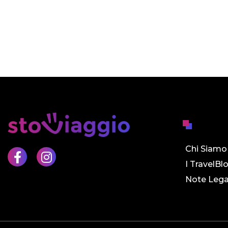
Chi Siamo
I TravelBl
Note Lega