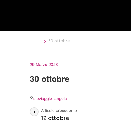
Salta
al
contenuto
(premi
Invio)
>
Home
30 ottobre
29 Marzo 2023
30 ottobre
stoviaggio_angela
Navigazione
Articolo precedente
12 ottobre
articoli