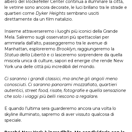
albero del Rockefeller Center continua a illuminare la città,
le vetrine sono ancora decorate, le luci brillano tra le strade e
quartieri come
Dyker Heights
sembrano usciti
direttamente da un film natalizio.
Insieme attraverseremo i luoghi più iconici della Grande
Mela. Saliremo sugli osservatori più spettacolari per
ammirarla dall’alto, passeggeremo tra le avenue di
Manhattan, esploreremo
Brooklyn
, raggiungeremo la
Statua della Libertà
e ci lasceremo sorprendere da quella
miscela unica di culture, sapori ed energie che rende New
York una delle città più incredibili del mondo.
Ci saranno i grandi classici, ma anche gli angoli meno
conosciuti. Ci saranno panorami mozzafiato, quartieri
autentici, street food, risate, fotografie e quella sensazione
che solo i viaggi più belli riescono a regalare.
E quando l’ultima sera guarderemo ancora una volta lo
skyline illuminato, sapremo di aver vissuto qualcosa di
speciale.