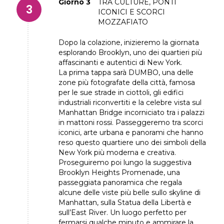
Giorno 3
TRA CULTURE, PONTI
ICONICI E SCORCI
MOZZAFIATO
Dopo la colazione, inizieremo la giornata
esplorando Brooklyn, uno dei quartieri più
affascinanti e autentici di New York.
La prima tappa sarà DUMBO, una delle
zone più fotografate della città, famosa
per le sue strade in ciottoli, gli edifici
industriali riconvertiti e la celebre vista sul
Manhattan Bridge incorniciato tra i palazzi
in mattoni rossi. Passeggeremo tra scorci
iconici, arte urbana e panorami che hanno
reso questo quartiere uno dei simboli della
New York più moderna e creativa.
Proseguiremo poi lungo la suggestiva
Brooklyn Heights Promenade, una
passeggiata panoramica che regala
alcune delle viste più belle sullo skyline di
Manhattan, sulla Statua della Libertà e
sull’East River. Un luogo perfetto per
fermarsi qualche minuto e ammirare la