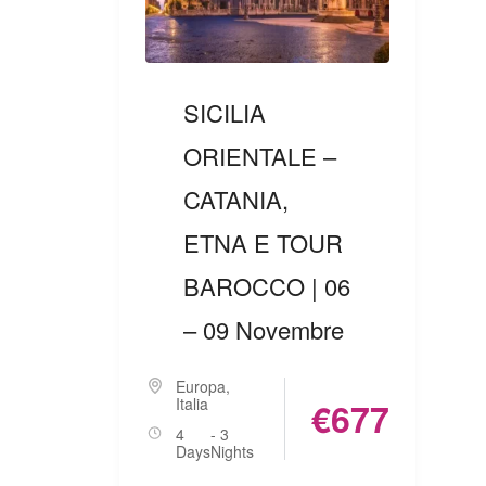
SICILIA
ORIENTALE –
CATANIA,
ETNA E TOUR
BAROCCO | 06
– 09 Novembre
Europa
,
Italia
€677
4
- 3
Days
Nights